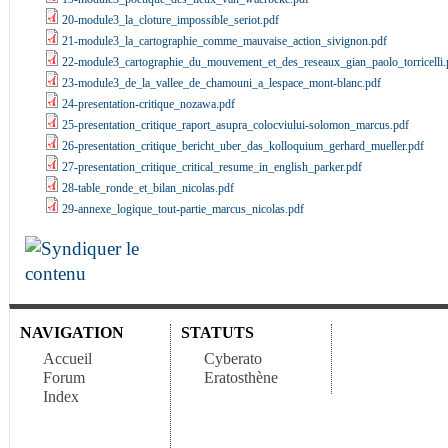
20-module3_la_cloture_impossible_seriot.pdf
21-module3_la_cartographie_comme_mauvaise_action_sivignon.pdf
22-module3_cartographie_du_mouvement_et_des_reseaux_gian_paolo_torricelli.
23-module3_de_la_vallee_de_chamouni_a_lespace_mont-blanc.pdf
24-presentation-critique_nozawa.pdf
25-presentation_critique_raport_asupra_colocviului-solomon_marcus.pdf
26-presentation_critique_bericht_uber_das_kolloquium_gerhard_mueller.pdf
27-presentation_critique_critical_resume_in_english_parker.pdf
28-table_ronde_et_bilan_nicolas.pdf
29-annexe_logique_tout-partie_marcus_nicolas.pdf
NAVIGATION
STATUTS
Accueil
Cyberato
Forum
Eratosthène
Index