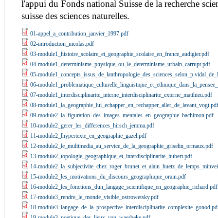
l'appui du Fonds national Suisse de la recherche scien
suisse des sciences naturelles.
01-appel_a_contribution_janvier_1997.pdf
02-introduction_nicolas.pdf
03-module1_histoire_scolaire_et_geographie_scolaire_en_france_audigier.pdf
04-module1_determinisme_physique_ou_le_determinisme_urbain_carrupt.pdf
05-module1_concepts_issus_de_lanthropologie_des_sciences_selon_p.vidal_de_l
06-module1_problematique_culturelle_linguistique_et_ethnique_dans_la_pensee_
07-module1_interdisciplinarite_interne_interdisciplinarite_externe_matthieu.pdf
08-module1_la_geographie_lui_echapper_en_rechapper_aller_de_lavant_vogt.pd
09-module2_la_figuration_des_images_mentales_en_geographie_bachimon.pdf
10-module2_gerer_les_differences_hirsch_jemma.pdf
11-module2_lhypertexte_en_geographie_gazel.pdf
12-module2_le_multimedia_au_service_de_la_geographie_griselin_ormaux.pdf
13-module2_topologie_geographique_et_interdisciplinarite_hubert.pdf
14-module2_la_subjectivite_chez_roger_brunet_et_alain_huetz_de_lemps_minveil
15-module2_les_motivations_du_discours_geographique_orain.pdf
16-module2_les_fonctions_dun_langage_scientifique_en_geographie_richard.pdf
17-module3_rendre_le_monde_visible_ostrowetsky.pdf
18-module3_langage_de_la_prospective_interdisciplinarite_complexite_gonod.pd
19-module3_poetique_des_lieux_van_waerbeke.pdf