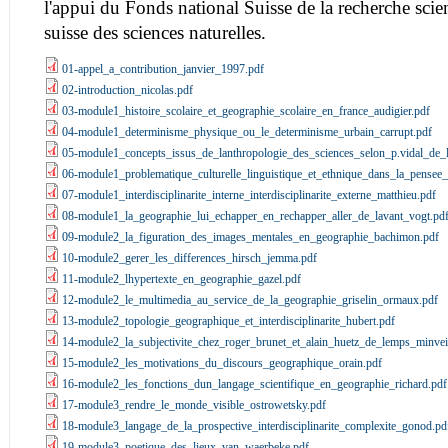
l'appui du Fonds national Suisse de la recherche scien
suisse des sciences naturelles.
01-appel_a_contribution_janvier_1997.pdf
02-introduction_nicolas.pdf
03-module1_histoire_scolaire_et_geographie_scolaire_en_france_audigier.pdf
04-module1_determinisme_physique_ou_le_determinisme_urbain_carrupt.pdf
05-module1_concepts_issus_de_lanthropologie_des_sciences_selon_p.vidal_de_l
06-module1_problematique_culturelle_linguistique_et_ethnique_dans_la_pensee_
07-module1_interdisciplinarite_interne_interdisciplinarite_externe_matthieu.pdf
08-module1_la_geographie_lui_echapper_en_rechapper_aller_de_lavant_vogt.pd
09-module2_la_figuration_des_images_mentales_en_geographie_bachimon.pdf
10-module2_gerer_les_differences_hirsch_jemma.pdf
11-module2_lhypertexte_en_geographie_gazel.pdf
12-module2_le_multimedia_au_service_de_la_geographie_griselin_ormaux.pdf
13-module2_topologie_geographique_et_interdisciplinarite_hubert.pdf
14-module2_la_subjectivite_chez_roger_brunet_et_alain_huetz_de_lemps_minveil
15-module2_les_motivations_du_discours_geographique_orain.pdf
16-module2_les_fonctions_dun_langage_scientifique_en_geographie_richard.pdf
17-module3_rendre_le_monde_visible_ostrowetsky.pdf
18-module3_langage_de_la_prospective_interdisciplinarite_complexite_gonod.pd
19-module3_poetique_des_lieux_van_waerbeke.pdf