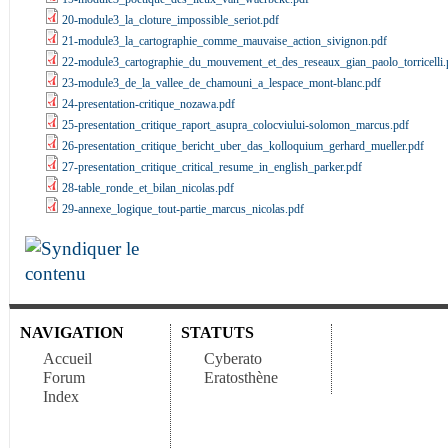
20-module3_la_cloture_impossible_seriot.pdf
21-module3_la_cartographie_comme_mauvaise_action_sivignon.pdf
22-module3_cartographie_du_mouvement_et_des_reseaux_gian_paolo_torricelli.
23-module3_de_la_vallee_de_chamouni_a_lespace_mont-blanc.pdf
24-presentation-critique_nozawa.pdf
25-presentation_critique_raport_asupra_colocviului-solomon_marcus.pdf
26-presentation_critique_bericht_uber_das_kolloquium_gerhard_mueller.pdf
27-presentation_critique_critical_resume_in_english_parker.pdf
28-table_ronde_et_bilan_nicolas.pdf
29-annexe_logique_tout-partie_marcus_nicolas.pdf
NAVIGATION
STATUTS
Accueil
Cyberato
Forum
Eratosthène
Index