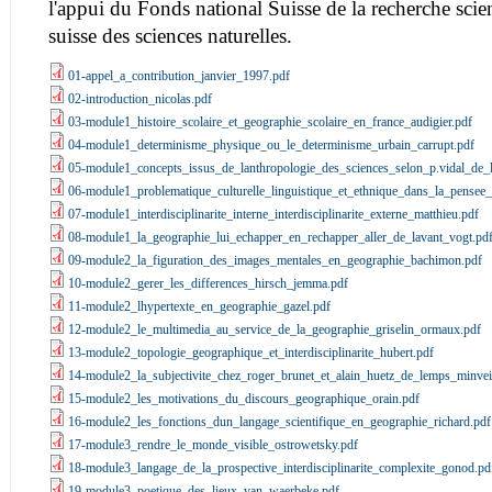
l'appui du Fonds national Suisse de la recherche scien
suisse des sciences naturelles.
01-appel_a_contribution_janvier_1997.pdf
02-introduction_nicolas.pdf
03-module1_histoire_scolaire_et_geographie_scolaire_en_france_audigier.pdf
04-module1_determinisme_physique_ou_le_determinisme_urbain_carrupt.pdf
05-module1_concepts_issus_de_lanthropologie_des_sciences_selon_p.vidal_de_l
06-module1_problematique_culturelle_linguistique_et_ethnique_dans_la_pensee_
07-module1_interdisciplinarite_interne_interdisciplinarite_externe_matthieu.pdf
08-module1_la_geographie_lui_echapper_en_rechapper_aller_de_lavant_vogt.pd
09-module2_la_figuration_des_images_mentales_en_geographie_bachimon.pdf
10-module2_gerer_les_differences_hirsch_jemma.pdf
11-module2_lhypertexte_en_geographie_gazel.pdf
12-module2_le_multimedia_au_service_de_la_geographie_griselin_ormaux.pdf
13-module2_topologie_geographique_et_interdisciplinarite_hubert.pdf
14-module2_la_subjectivite_chez_roger_brunet_et_alain_huetz_de_lemps_minveil
15-module2_les_motivations_du_discours_geographique_orain.pdf
16-module2_les_fonctions_dun_langage_scientifique_en_geographie_richard.pdf
17-module3_rendre_le_monde_visible_ostrowetsky.pdf
18-module3_langage_de_la_prospective_interdisciplinarite_complexite_gonod.pd
19-module3_poetique_des_lieux_van_waerbeke.pdf