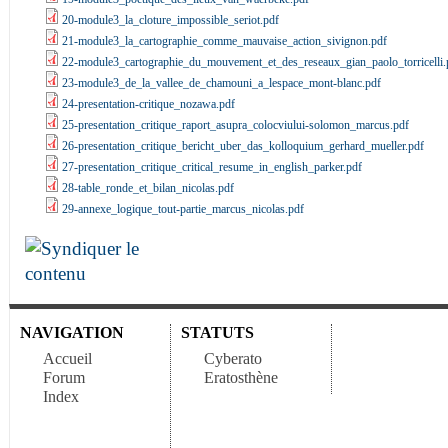
20-module3_la_cloture_impossible_seriot.pdf
21-module3_la_cartographie_comme_mauvaise_action_sivignon.pdf
22-module3_cartographie_du_mouvement_et_des_reseaux_gian_paolo_torricelli.
23-module3_de_la_vallee_de_chamouni_a_lespace_mont-blanc.pdf
24-presentation-critique_nozawa.pdf
25-presentation_critique_raport_asupra_colocviului-solomon_marcus.pdf
26-presentation_critique_bericht_uber_das_kolloquium_gerhard_mueller.pdf
27-presentation_critique_critical_resume_in_english_parker.pdf
28-table_ronde_et_bilan_nicolas.pdf
29-annexe_logique_tout-partie_marcus_nicolas.pdf
NAVIGATION
STATUTS
Accueil
Cyberato
Forum
Eratosthène
Index