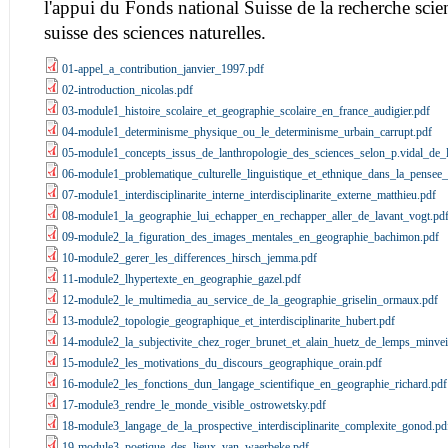
l'appui du Fonds national Suisse de la recherche scien
suisse des sciences naturelles.
01-appel_a_contribution_janvier_1997.pdf
02-introduction_nicolas.pdf
03-module1_histoire_scolaire_et_geographie_scolaire_en_france_audigier.pdf
04-module1_determinisme_physique_ou_le_determinisme_urbain_carrupt.pdf
05-module1_concepts_issus_de_lanthropologie_des_sciences_selon_p.vidal_de_l
06-module1_problematique_culturelle_linguistique_et_ethnique_dans_la_pensee_
07-module1_interdisciplinarite_interne_interdisciplinarite_externe_matthieu.pdf
08-module1_la_geographie_lui_echapper_en_rechapper_aller_de_lavant_vogt.pd
09-module2_la_figuration_des_images_mentales_en_geographie_bachimon.pdf
10-module2_gerer_les_differences_hirsch_jemma.pdf
11-module2_lhypertexte_en_geographie_gazel.pdf
12-module2_le_multimedia_au_service_de_la_geographie_griselin_ormaux.pdf
13-module2_topologie_geographique_et_interdisciplinarite_hubert.pdf
14-module2_la_subjectivite_chez_roger_brunet_et_alain_huetz_de_lemps_minveil
15-module2_les_motivations_du_discours_geographique_orain.pdf
16-module2_les_fonctions_dun_langage_scientifique_en_geographie_richard.pdf
17-module3_rendre_le_monde_visible_ostrowetsky.pdf
18-module3_langage_de_la_prospective_interdisciplinarite_complexite_gonod.pd
19-module3_poetique_des_lieux_van_waerbeke.pdf