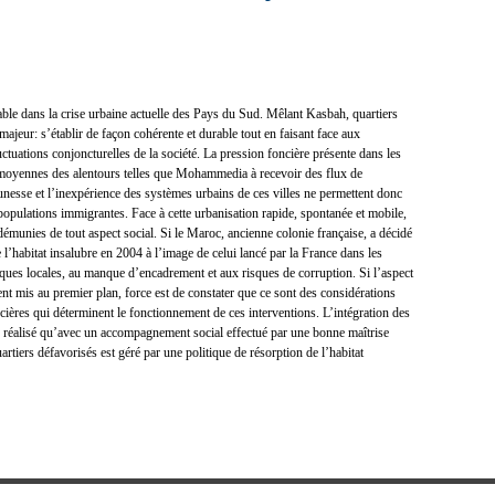
ble dans la crise urbaine actuelle des Pays du Sud. Mêlant Kasbah, quartiers
 majeur: s’établir de façon cohérente et durable tout en faisant face aux
ctuations conjoncturelles de la société. La pression foncière présente dans les
 moyennes des alentours telles que Mohammedia à recevoir des flux de
jeunesse et l’inexpérience des systèmes urbains de ces villes ne permettent donc
 populations immigrantes. Face à cette urbanisation rapide, spontanée et mobile,
 démunies de tout aspect social. Si le Maroc, ancienne colonie française, a décidé
’habitat insalubre en 2004 à l’image de celui lancé par la France dans les
iques locales, au manque d’encadrement et aux risques de corruption. Si l’aspect
ent mis au premier plan, force est de constater que ce sont des considérations
ncières qui déterminent le fonctionnement de ces interventions. L’intégration des
re réalisé qu’avec un accompagnement social effectué par une bonne maîtrise
rtiers défavorisés est géré par une politique de résorption de l’habitat