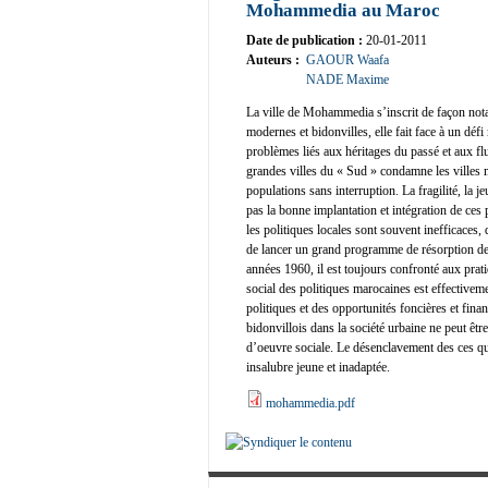
Mohammedia au Maroc
Date de publication :
20-01-2011
Auteurs :
GAOUR Waafa
NADE Maxime
La ville de Mohammedia s’inscrit de façon nota
modernes et bidonvilles, elle fait face à un défi
problèmes liés aux héritages du passé et aux flu
grandes villes du « Sud » condamne les villes
populations sans interruption. La fragilité, la 
pas la bonne implantation et intégration de ces
les politiques locales sont souvent inefficaces,
de lancer un grand programme de résorption de l
années 1960, il est toujours confronté aux prat
social des politiques marocaines est effectivem
politiques et des opportunités foncières et fina
bidonvillois dans la société urbaine ne peut êt
d’oeuvre sociale. Le désenclavement des ces qua
insalubre jeune et inadaptée.
mohammedia.pdf