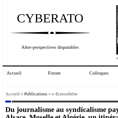
CYBERATO
Alter-perspectives disputables
A
Accueil
Forum
Colloques
Accueil
» Publications »
e-Eratosthène
Du journalisme au syndicalisme pay
Alsace, Moselle et Algérie, un itiné