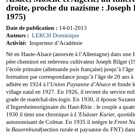
droite, proche du nazisme : Joseph 
1975)
Date de publication :
14-01-2013
Auteurs :
LERCH Dominique
Activité:
Inspecteur d’Académie
Né en Haute-Alsace (annexée à l’Allemagne) dans une fa
père cheminot est redevenu cultivateur Joseph Bilger (
l’école primaire (allemande puis française) jusqu’à l’âge
formation par correspondance jusqu’à l’âge de 20 ans à l
adhère en 1924 à l’
Union Paysanne d’Alsace
et fonde l
village natal en 1927. En 1926, il revient du service mili
grade de maréchal-des-logis. En 1930, il épouse Suzann
d’Ingersheimoriginaire du Haut-Rhin : le couple a quatr
1930 il tient une chronique à
L’
Elsässer Kurier
, quotid
autonomisant de Colmar. En 1935 il intègre le
Front Na
le
Bauernbund
(section rurale et paysanne du FNT) dan