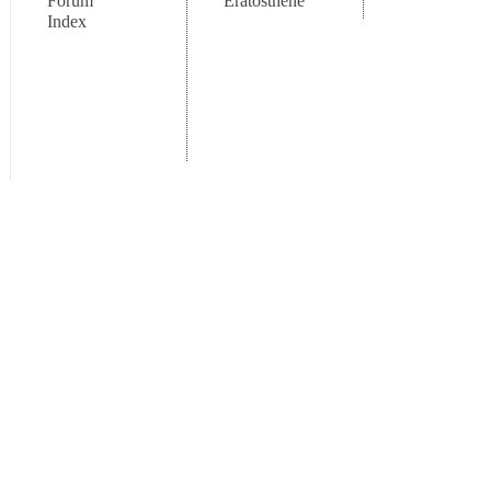
Forum
Eratosthène
Index